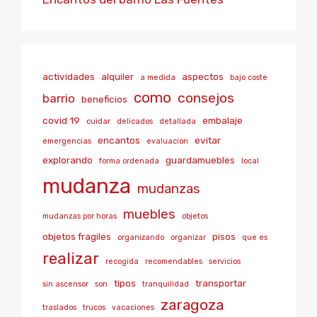
actividades
alquiler
aspectos
a medida
bajo coste
como
consejos
barrio
beneficios
covid 19
embalaje
cuidar
delicados
detallada
encantos
evitar
emergencias
evaluacion
explorando
guardamuebles
forma ordenada
local
mudanza
mudanzas
muebles
mudanzas por horas
objetos
objetos fragiles
pisos
organizando
organizar
que es
realizar
recogida
recomendables
servicios
tipos
transportar
sin ascensor
son
tranquilidad
zaragoza
traslados
trucos
vacaciones