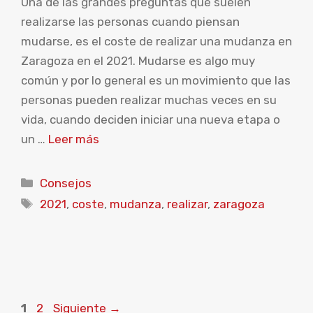
Una de las grandes preguntas que suelen
realizarse las personas cuando piensan
mudarse, es el coste de realizar una mudanza en
Zaragoza en el 2021. Mudarse es algo muy
común y por lo general es un movimiento que las
personas pueden realizar muchas veces en su
vida, cuando deciden iniciar una nueva etapa o
un …
Leer más
Categorías
Consejos
Etiquetas
2021
,
coste
,
mudanza
,
realizar
,
zaragoza
Página
Página
1
2
Siguiente
→