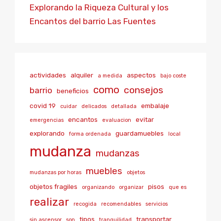
Explorando la Riqueza Cultural y los
Encantos del barrio Las Fuentes
actividades
alquiler
aspectos
a medida
bajo coste
como
consejos
barrio
beneficios
covid 19
embalaje
cuidar
delicados
detallada
encantos
evitar
emergencias
evaluacion
explorando
guardamuebles
forma ordenada
local
mudanza
mudanzas
muebles
mudanzas por horas
objetos
objetos fragiles
pisos
organizando
organizar
que es
realizar
recogida
recomendables
servicios
tipos
transportar
sin ascensor
son
tranquilidad