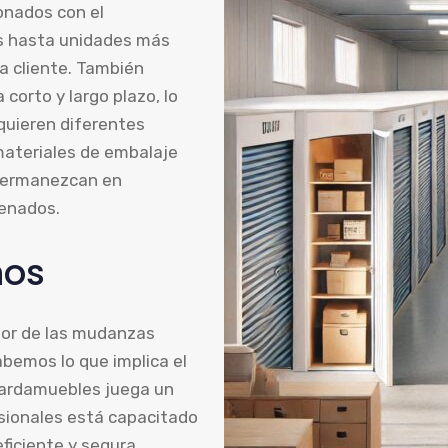
onados con el
s hasta unidades más
a cliente. También
orto y largo plazo, lo
equieren diferentes
materiales de embalaje
 permanezcan en
enados.
nos
tor de las mudanzas
abemos lo que implica el
uardamuebles juega un
esionales está capacitado
ficiente y segura,