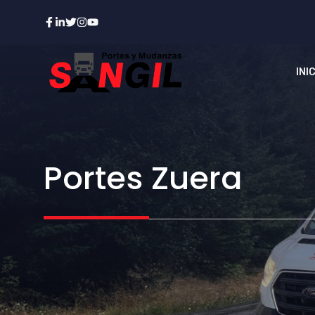
Saltar
al
contenido
INI
Portes Zuera