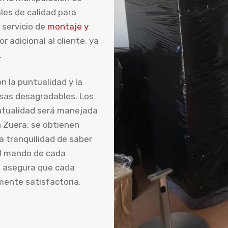
ales de calidad para
 servicio de
montaje y
or adicional al cliente, ya
.
 la puntualidad y la
esas desagradables. Los
entualidad será manejada
en Zuera, se obtienen
a tranquilidad de saber
al mando de cada
e asegura que cada
mente satisfactoria.