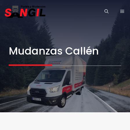
Saltar
ME
al
contenido
Mudanzas Callén