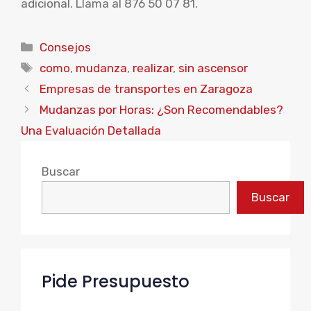
adicional. Llama al 876 50 07 81.
Categorías
Consejos
Etiquetas
como
,
mudanza
,
realizar
,
sin ascensor
Empresas de transportes en Zaragoza
Mudanzas por Horas: ¿Son Recomendables?
Una Evaluación Detallada
Buscar
Buscar
Pide Presupuesto