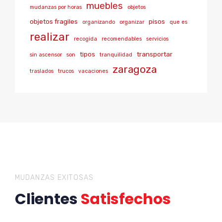
muebles
mudanzas por horas
objetos
objetos fragiles
pisos
organizando
organizar
que es
realizar
recogida
recomendables
servicios
tipos
transportar
sin ascensor
son
tranquilidad
zaragoza
traslados
trucos
vacaciones
MUDANZAS EXITOSAS
Clientes
Satisfechos