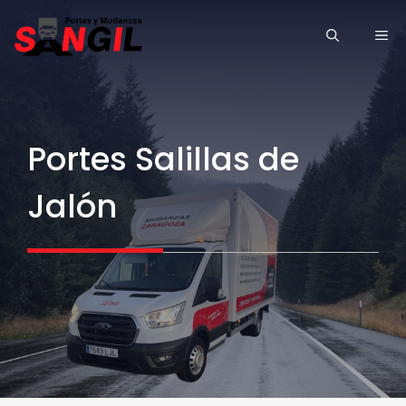
Saltar
ME
al
contenido
Portes Salillas de
Jalón