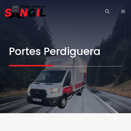
Saltar
ME
al
contenido
Portes Perdiguera