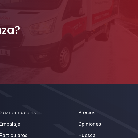
nza?
Guardamuebles
Precios
Embalaje
Opiniones
Particulares
Huesca