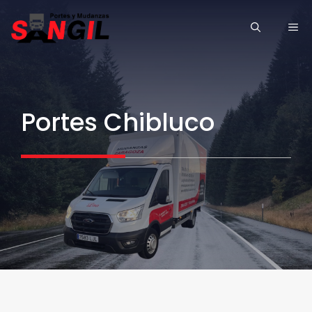
Saltar
ME
al
contenido
Portes Chibluco