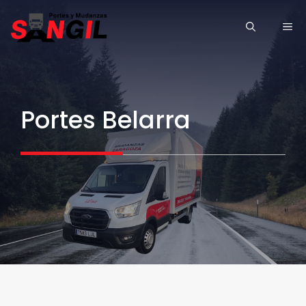
Saltar
ME
al
contenido
Portes Belarra