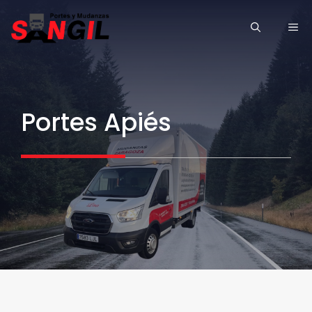
Saltar
ME
al
contenido
Portes Apiés