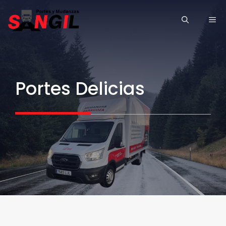
Saltar
ME
al
contenido
Portes Delicias